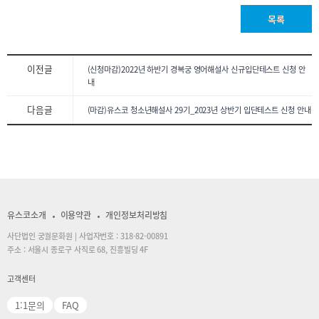
목록
이전글
(신청마감)2022년 하반기 경복궁 영어해설사 신규입단테스트 신청 안
내
다음글
(마감)유스코 청소년해설사 29기_2023년 상반기 입단테스트 신청 안내
유스코소개
이용약관
개인정보처리방침
사단법인 궁궐문화원 | 사업자번호 : 318-82-00891
주소 : 서울시 종로구 사직로 68, 진흥빌딩 4F
고객센터
1:1문의
FAQ