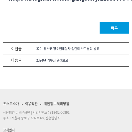
목록
이전글
32기 유스코 청소년해설사 입단테스트 결과 발표
다음글
2024년 기부금 결산보고
유스코소개
이용약관
개인정보처리방침
사단법인 궁궐문화원 | 사업자번호 : 318-82-00891
주소 : 서울시 종로구 사직로 68, 진흥빌딩 4F
고객센터