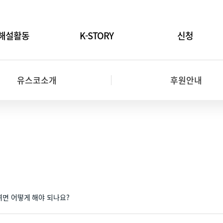
해설활동
K-STORY
신청
입단테스트
유스코소개
후원안내
입단신청
서포터즈신청
면 어떻게 해야 되나요?