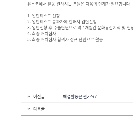
유스코에서 활동 원하시는 분들은 다음의 단계가 필요합니다.
메뉴
1. 입단테스트 신청
유스코
2. 입단테스트 통과자에 한해서 입단신청
해설활동
3. 입단신청 후 수습단원으로 약 4개월간 문화유산지식 및 현
K-STORY
4. 최종 배치심사
신청
5. 최종 배치심사 합격
자 정규 단원으로 활동
HERIG
문화원
로그인
회원가입
유스코
공지사항
유스코소개
후원안내
1:1문의하기
해설활동
이전글
해설활동은 뭔가요?
해설활동
K-STORY
다음글
K-STORY
신청
입단테스트
입단신청